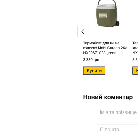
Термобокс для їжі на
Тер
колесах Mobi Garden 26л
ко
NX20671028 green
NX
3 330 грн
3 3
Купити
Новий коментар