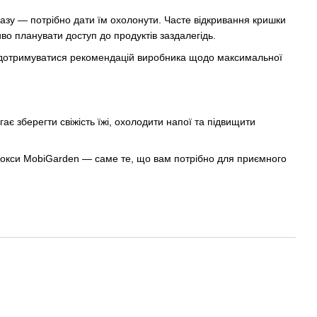
азу — потрібно дати їм охолонути. Часте відкривання кришки
о планувати доступ до продуктів заздалегідь.
о дотримуватися рекомендацій виробника щодо максимальної
є зберегти свіжість їжі, охолодити напої та підвищити
окси MobiGarden — саме те, що вам потрібно для приємного