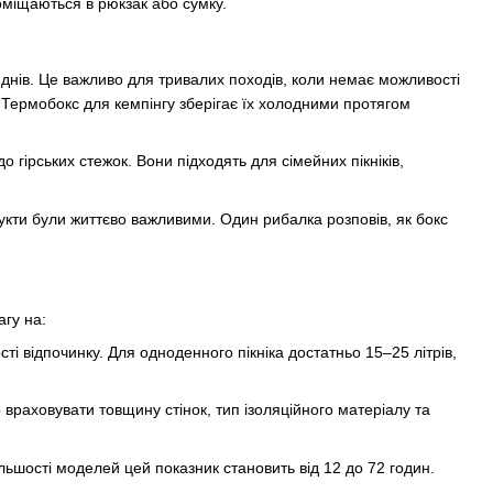
поміщаються в рюкзак або сумку.
 днів. Це важливо для тривалих походів, коли немає можливості
 Термобокс для кемпінгу зберігає їх холодними протягом
 гірських стежок. Вони підходять для сімейних пікніків,
дукти були життєво важливими. Один рибалка розповів, як бокс
агу на:
сті відпочинку. Для одноденного пікніка достатньо 15–25 літрів,
раховувати товщину стінок, тип ізоляційного матеріалу та
льшості моделей цей показник становить від 12 до 72 годин.