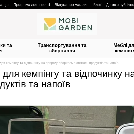
мація
Програма лояльності
Відгуки про магазин
Блоґ
Договір публічн
ки та
Транспортування та
Меблі д
и
зберігання
кемпінг
ля кемпінгу та відпочинку на природі: зберігаємо свіжість продуктів та напоїв
для кемпінгу та відпочинку на
дуктів та напоїв