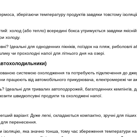
рмоса, зберігаючи температуру продуктів завдяки товстому ізоляц
й: холод (або тепло) всередині бокса утримується завдяки якісній 
ри холоду.
ні? Ідеальні для одноденних пікніків, поїздок на пляж, риболовлі аб
лику чи прохолодні напої для літнього дня на озері.
(автохолодильники)
удованою системою охолодження та потребують підключення до джер
ни працюють від автомобільного прикурювача, електромережі чи акум
ь? Ідеальні для тривалих автоподорожей, багатоденних кемпінгів, д
озити швидкопсувні продукти та охолоджені напої.
егший варіант. Дуже легкі, складаються компактно, зручні для піши
 для перенесення.
ити ізоляцію, яка значно тонша, тому час збереження температури н