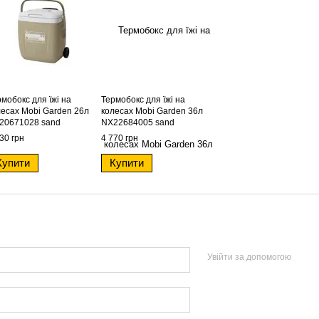
мобокс для їжі на
Термобокс для їжі на
лесах Mobi Garden 26л
колесах Mobi Garden 36л
20671028 sand
NX22684005 sand
30 грн
4 770 грн
Купити
Купити
Увійти за допомогою