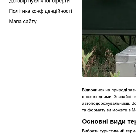
Договір публічної оферти
Політика конфіденційності
Мапа сайту
Відпочинок на природі зав
прохолодними. Звичайні па
автоподорожувальників. В
та формату ви можете в M
Основні види те
Вибрати туристичний термоб