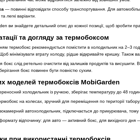
са
— повинні відповідати способу транспортування. Для автомобільни
та легкі варіанти.
den ви знайдете детальний опис до кожної позиції, щоб зробити пр
атації та догляду за термобоксом
ям термобокс рекомендується помістити в холодильник на 2–3 год
об мінімізувати втрату холоду, рідше відкривайте кришку. Також ва
я бокс слід ретельно очистити від залишків продуктів та висушит
берігання бокс повинен бути повністю сухим.
их моделей термобоксів MobiGarden
реносний холодильник із ручкою, зберігає температуру до 48 годин
рмобокс на колесах, зручний для переміщення по території табору,
окамерний автохолодильник, підключається до прикурювача, тому 
 формату відпочинку: для авто — активний бокс, для вихідного дня 
и при використанні термобоксів