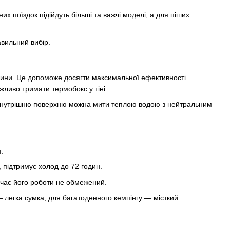
х поїздок підійдуть більші та важчі моделі, а для піших
авильний вибір.
ини. Це допоможе досягти максимальної ефективності
жливо тримати термобокс у тіні.
и. Внутрішню поверхню можна мити теплою водою з нейтральним
.
 підтримує холод до 72 годин.
час його роботи не обмежений.
— легка сумка, для багатоденного кемпінгу — місткий