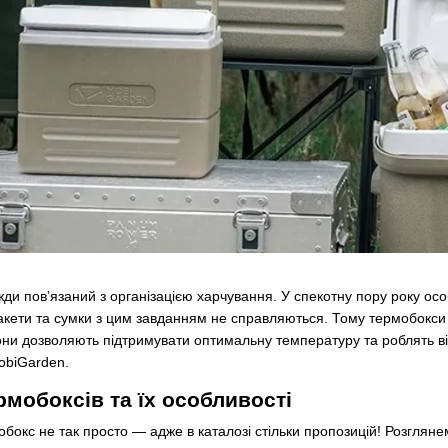
жди пов’язаний з організацією харчування. У спекотну пору року ос
кети та сумки з цим завданням не справляються. Тому термобокси 
они дозволяють підтримувати оптимальну температуру та роблять в
obiGarden.
рмобоксів та їх особливості
окс не так просто — адже в каталозі стільки пропозицій! Розглянем