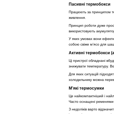
Пасивні термобокси
Працюють за принципом те
живлення.
Принцип роботи дуже прости
використовують акумулято
У яких умовах вони ефектив
собою свіже м’ясо для шаш
Активні термобокси 
Ці пристрої обладнані вб
знижувати температуру. Во
Для яких ситуацій підходят
холодильнику можна перев
М’які термосумки
Це найкомпактніший і найл
Часто оснащені ременями
З недоліків варто відзнач