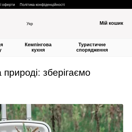
ої оферти
Політика конфіденційності
Мій кошик
Укр
ля
Кемпінгова
Туристичне
у
кухня
спорядження
 природі: зберігаємо