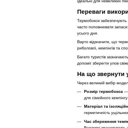
ідеальні для невеликих пік
Переваги викори
Термобокси забезпечують з
часто поповнювати запаси 
усього дня.
Варто відзначити, що термо
риболовлі, кемпінгів та сп
Багато туристів зазначають
допоміг зберегти улов сві
На що звернути 
Через великий вибір моделе
Розмір термобокса
— 
для сімейного кемпінгу 
Матеріал та ізоляцій
герметичність ущільню
Час збереження темп
Важливо враховувати, щ