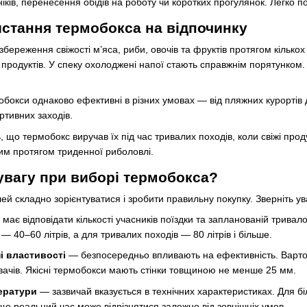
ніків, перенесення обідів на роботу чи коротких прогулянок. Легко 
стання термобокса на відпочинку
береження свіжості м’яса, риби, овочів та фруктів протягом кількох
продуктів. У спеку охолоджені напої стають справжнім порятунком.
бокси однаково ефективні в різних умовах — від пляжних курортів до
ортивних заходів.
, що термобокс виручав їх під час тривалих походів, коли свіжі про
жим протягом триденної риболовлі.
увагу при виборі термобокса?
й складно зорієнтуватися і зробити правильну покупку. Зверніть ув
має відповідати кількості учасників поїздки та запланованій тривало
— 40–60 літрів, а для тривалих походів — 80 літрів і більше.
ні властивості
— безпосередньо впливають на ефективність. Варто в
вачів. Якісні термобокси мають стінки товщиною не менше 25 мм.
ератури
— зазвичай вказується в технічних характеристиках. Для бі
о реальний час може відрізнятися залежно від зовнішніх умов.