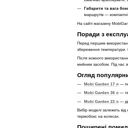
Габарити та вага бок
маршрутів — компактні 
На сайті магазину MobiGar
Поради з експлу
Перед першим використанн
збереження температури. Щ
Після кожного використанн
мийним засобом. Під час з
Огляд популярн
Mobi Garden 17 л
— пе
Mobi Garden 36 л
— те
Mobi Garden 22 л
— дв
Вибір моделі залежить від
термобокс на колесах.
Поширені помилк