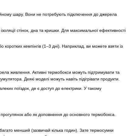
ійному шару. Вони не потребують підключення до джерела
ізоляції стінок, дна та кришки. Для максимальної ефективності
о коротких кемпінгів (1–3 дні). Наприклад, ви можете взяти із
ела живлення. Активні термобокси можуть підтримувати та
улятора. Деякі моделі можуть навіть підігрівати продукти.
алеких поїздок, де є доступ до електрики. У такому
х прогулянок або як доповнення до основного термобокса.
абагато менший (зазвичай кілька годин). Зате термосумки