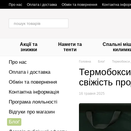
Перейти до основного контенту
Про нас
Оплата і доставка
Обмін та повернення
Контактна інфор
Акції та
Намети та
Спальні міш
знижки
тенти
килимк
Про нас
Головна
Блоґ
Термобокси д
Термобокси 
Оплата і доставка
свіжість про
Обмін та повернення
Контактна інформація
16 травня 2025
Програма лояльності
Відгуки про магазин
Блоґ