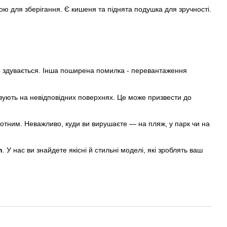
ю для зберігання. Є кишеня та піднята подушка для зручності.
дко здувається. Інша поширена помилка - перевантаження
овують на невідповідних поверхнях. Це може призвести до
отним. Неважливо, куди ви вирушаєте — на пляж, у парк чи на
n
. У нас ви знайдете якісні й стильні моделі, які зроблять ваш