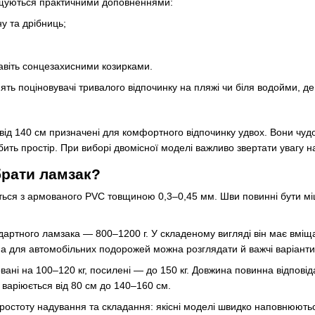
ащуються практичними доповненнями:
 та дрібниць;
авіть сонцезахисними козирками.
ять поціновувачі тривалого відпочинку на пляжі чи біля водойми, де 
ід 140 см призначені для комфортного відпочинку удвох. Вони чудов
бить простір. При виборі двомісної моделі важливо звертати увагу н
брати ламзак?
ться з армованого PVC товщиною 0,3–0,45 мм. Шви повинні бути мі
артного ламзака — 800–1200 г. У складеному вигляді він має вміщ
 а для автомобільних подорожей можна розглядати й важчі варіант
вані на 100–120 кг, посилені — до 150 кг. Довжина повинна відпов
 варіюється від 80 см до 140–160 см.
ростоту надування та складання: якісні моделі швидко наповнюютьс