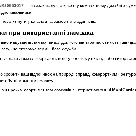
 NX20663017
— ламзак-надувне крісло у компактному дизайні з сумко
відпочивальника.
ереглянути у каталозі та замовити в один клік.
и при використанні ламзака
льно надувають ламзак, внаслідок чого він втрачає стійкість і шви
вагу, що скорочує термін його служби.
доглядати ламзак: зберігають його у вологому вигляді або використ
б зробити ваш відпочинок на природі справді комфортним і безтурб
езабутні моменти релаксу.
з широким асортиментом ламзаків в інтернет-магазині
MobiGarde