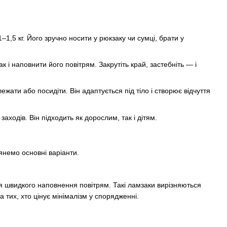
1,5 кг. Його зручно носити у рюкзаку чи сумці, брати у
 і наповнити його повітрям. Закрутіть край, застебніть — і
ти або посидіти. Він адаптується під тіло і створює відчуття
аходів. Він підходить як дорослим, так і дітям.
янемо основні варіанти.
ля швидкого наповнення повітрям. Такі ламзаки вирізняються
 тих, хто цінує мінімалізм у спорядженні.