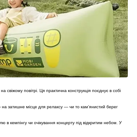
а свіжому повітрі. Ця практична конструкція поєднує в собі
 на затишне місце для релаксу — чи то кам’янистий берег
івлю в кемпінгу чи очікування концерту під відкритим небом. У