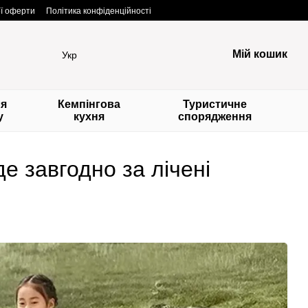
ої оферти
Політика конфіденційності
Мій кошик
Укр
ля
Кемпінгова
Туристичне
у
кухня
спорядження
е завгодно за лічені