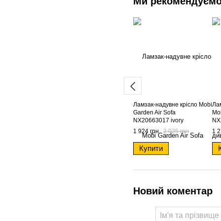
Ми рекомендуєм
Ламзак-надувне крісло Mobi
Ла
Garden Air Sofa
Mob
NX20663017 ivory
NX
1 924 грн
2 025 грн
1 2
Купити
Новий коментар