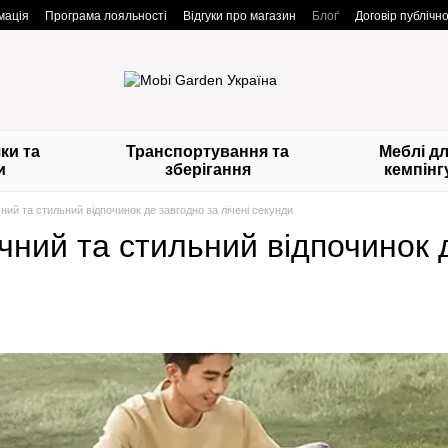
мація
Програма лояльності
Відгуки про магазин
Блоґ
Договір публічн
ки та
Транспортування та
Меблі д
и
зберігання
кемпінг
ний та стильний відпочинок де завгодно за лічені секунди
чний та стильний відпочинок д