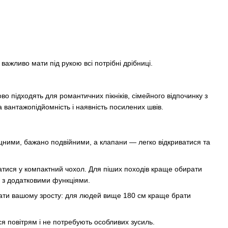
важливо мати під рукою всі потрібні дрібниці.
о підходять для романтичних пікніків, сімейного відпочинку з
а вантажопідйомність і наявність посилених швів.
цними, бажано подвійними, а клапани — легко відкриватися та
атися у компактний чохол. Для піших походів краще обирати
и з додатковими функціями.
ідати вашому зросту: для людей вище 180 см краще брати
я повітрям і не потребують особливих зусиль.