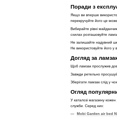
Поради з експлу
Якщо ви вперше використову
перекручуйте його це мож
Вибирайте рівні майданчики
схилах розташовуйте ламза
Не залишайте надувний ше
Не використовуйте його у в
Догляд за ламза
Щоб ламзак прослужив дов
Завжди ретельно просушуйт
Зберігати ламзак слід у чо
Огляд популярни
У каталозі магазину кожен
служби. Серед них:
Mobi Garden air bed 