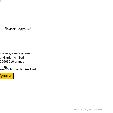
о
мзак-надувний диван
i Garden Air Bed
20663016 orange
15 грн
Купити
Увійти за допомогою