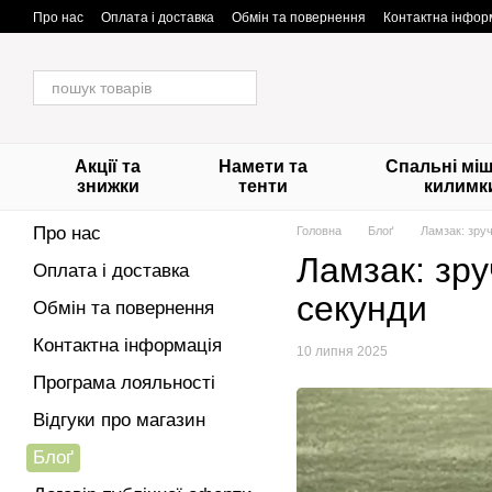
Перейти до основного контенту
Про нас
Оплата і доставка
Обмін та повернення
Контактна інфор
Акції та
Намети та
Спальні міш
знижки
тенти
килимк
Про нас
Головна
Блоґ
Ламзак: зруч
Ламзак: зру
Оплата і доставка
секунди
Обмін та повернення
Контактна інформація
10 липня 2025
Програма лояльності
Відгуки про магазин
Блоґ