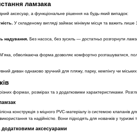
истання ламзака
ний аксесуар, а функціональне рішення на будь-який випадок:
ність.
У складеному вигляді займає мінімум місця та важить лише 1–
ь надування.
Без насоса, без зусиль — достатньо розгорнути ламзак
М’яка, обволікаюча форма дозволяє комфортно розташуватися, полежа
ний диван однаково зручний для пляжу, парку, кемпінгу чи міських з
ків
ізних формах, розмірах та з додатковими характеристиками. Розгл
ламзак
лісна конструкція з міцного PVC-матеріалу із системою клапанів д
ористання та надійністю. Вони підходять для новачків у туризмі та
а додатковими аксесуарами