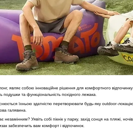
онг, являє собою інноваційне рішення для комфортного відпочинку н
сть подушки та функціональність похідного лежака.
снюється їхньою здатністю перетворювати будь-яку outdoor-локацію
сова галявина.
ає незамінним? Уявіть собі пікнік у парку, захід сонця на пляжі, ноч
мзак забезпечить вам комфорт і відпочинок.