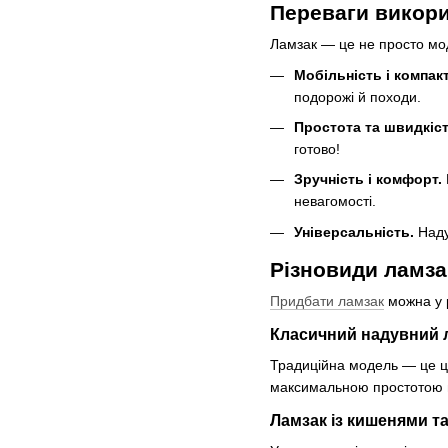
Переваги викор
Ламзак — це не просто мод
Мобільність і компакт
подорожі й походи.
Простота та швидкіст
готово!
Зручність і комфорт.
невагомості.
Універсальність.
Надув
Різновиди ламза
Придбати ламзак
можна у р
Класичний надувний 
Традиційна модель — це ці
максимальною простотою вик
Ламзак із кишенями т