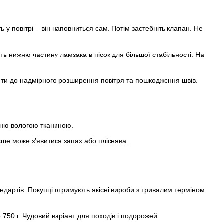
ь у повітрі – він наповниться сам. Потім застебніть клапан. Не
ть нижню частину ламзака в пісок для більшої стабільності. На
и до надмірного розширення повітря та пошкодження швів.
хню вологою тканиною.
ше може з’явитися запах або пліснява.
ндартів. Покупці отримують якісні вироби з тривалим терміном
750 г. Чудовий варіант для походів і подорожей.