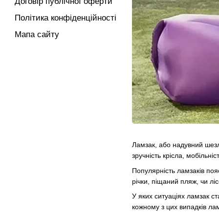
Договір публічної оферти
Політика конфіденційності
Мапа сайту
Ламзак, або надувний шезл
зручність крісла, мобільні
Популярність ламзаків поя
річки, піщаний пляж, чи лі
У яких ситуаціях ламзак ст
кожному з цих випадків ла