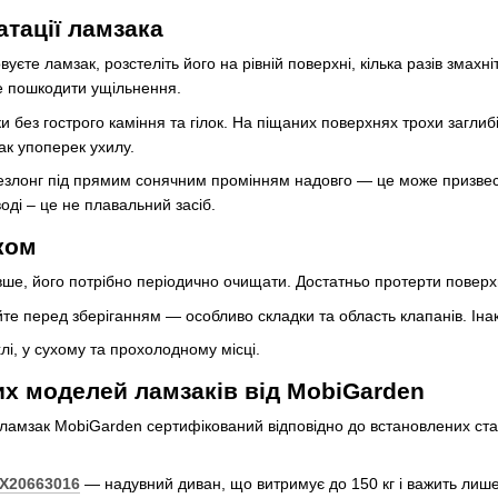
атації ламзака
єте ламзак, розстеліть його на рівній поверхні, кілька разів змахніт
е пошкодити ущільнення.
 без гострого каміння та гілок. На піщаних поверхнях трохи заглибі
к упоперек ухилу.
злонг під прямим сонячним промінням надовго — це може призвест
оді – це не плавальний засіб.
ком
ше, його потрібно періодично очищати. Достатньо протерти повер
е перед зберіганням — особливо складки та область клапанів. Інак
хлі, у сухому та прохолодному місці.
х моделей ламзаків від MobiGarden
 ламзак MobiGarden сертифікований відповідно до встановлених ста
NX20663016
— надувний диван, що витримує до 150 кг і важить лише 