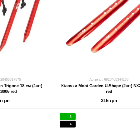
928405317575
Артикул: 6928405344168
n Trigone 18 см (4шт)
Кілочки Mobi Garden U-Shape (2шт) NX
8006 red
red
5 грн
315 грн
3
4