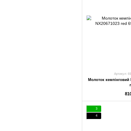
Артикул: 6
Молоток кемпінговий 
81
3
4