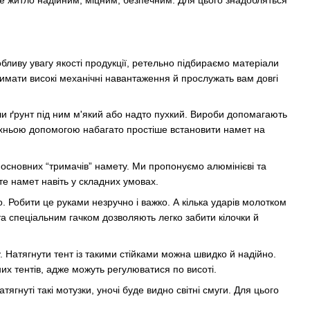
бливу увагу якості продукції, ретельно підбираємо матеріали
римати високі механічні навантаження й прослужать вам довгі
оли ґрунт під ним м'який або надто пухкий. Вироби допомагають
 їхньою допомогою набагато простіше встановити намет на
 основних “тримачів” намету. Ми пропонуємо алюмінієві та
уєте намет навіть у складних умовах.
о. Робити це руками незручно і важко. А кілька ударів молотком
а спеціальним гачком дозволяють легко забити кілочки й
. Натягнути тент із такими стійками можна швидко й надійно.
зних тентів, адже можуть регулюватися по висоті.
ягнуті такі мотузки, уночі буде видно світні смуги. Для цього