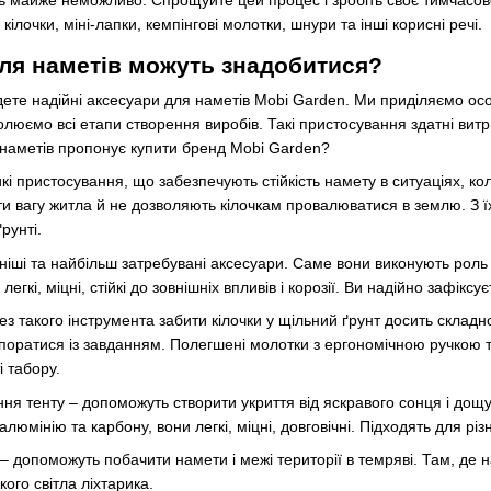
кілочки, міні-лапки, кемпінгові молотки, шнури та інші корисні речі.
для наметів можуть знадобитися?
ете надійні аксесуари для наметів Mobi Garden. Ми приділяємо осо
люємо всі етапи створення виробів. Такі пристосування здатні вит
 наметів пропонує купити бренд Mobi Garden?
кі пристосування, що забезпечують стійкість намету в ситуаціях, к
ти вагу житла й не дозволяють кілочкам провалюватися в землю. З
ґрунті.
ніші та найбільш затребувані аксесуари. Саме вони виконують роль
легкі, міцні, стійкі до зовнішніх впливів і корозії. Ви надійно зафікс
ез такого інструмента забити кілочки у щільний ґрунт досить складн
оратися із завданням. Полегшені молотки з ергономічною ручкою т
і табору.
ня тенту – допоможуть створити укриття від яскравого сонця і дощу
алюмінію та карбону, вони легкі, міцні, довговічні. Підходять для рі
– допоможуть побачити намети і межі території в темряві. Там, де нат
кого світла ліхтарика.