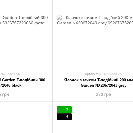
926767320066
Артикул: 6926767320035
i Garden T-подібний 300
Кілочок з гачком T-подібний 200 м
72046 black
Garden NX20672043 grey
5 грн
270 грн
3
4