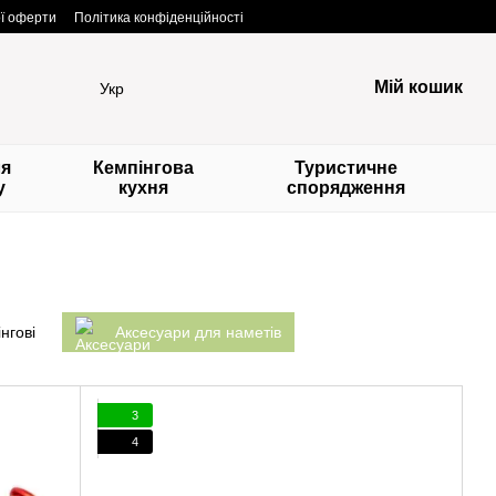
ої оферти
Політика конфіденційності
Мій кошик
Укр
ля
Кемпінгова
Туристичне
у
кухня
спорядження
нгові
Аксесуари для наметів
3
4