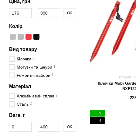
Ціна, грн
Від Ціна, грн
До Ціна, грн
ОК
Колір
Вид товару
6
Кілочки
1
Мотузки та шнури
1
Ремонтні набори
Артикул: 6
Кілочки Mobi Garde
Матеріал
NXF122
2
Алюмінієвий сплав
22
2
Сталь
3
Вага, г
4
Від Вага, г
До Вага, г
ОК