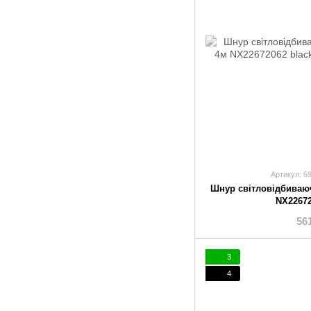
Артикул: 6
Шнур світловідбиваю
NX22672
56
3
4