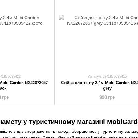
941870595422
Артикул: 6941870595415
 Mobi Garden NX22672057
Стійка для тенту 2,4м Mobi Garden NX
lack
grey
0 грн
990 грн
намету у туристичному магазині MobiGard
віших видів спорядження в поході. Збираючись у туристичну вилазку
ь майже неможливо. Спрощуйте цей процес і зробіть своє тимчасов