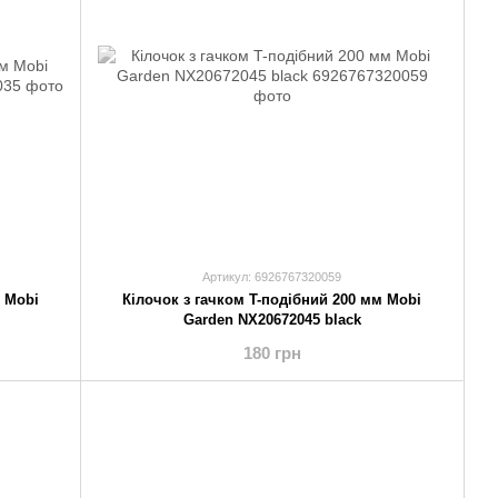
Артикул: 6926767320059
м Mobi
Кілочок з гачком T-подібний 200 мм Mobi
Garden NX20672045 black
180 грн