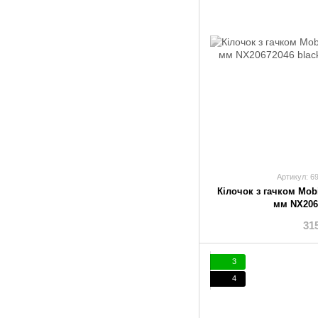
Артикул: 6
Кілочок з гачком Mob
мм NX206
31
3
4