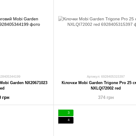
928405344199
Артикул: 6928405315397
Mobi Garden NX20671023
Кілочки Mobi Garden Trigone Pro 25 см
red
NXLQI72002 red
0 грн
374 грн
3
4