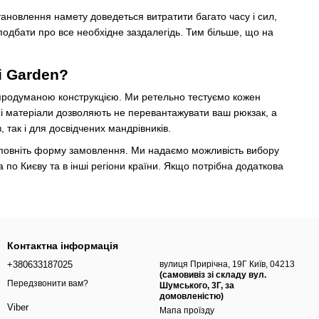
ановлення намету доведеться витратити багато часу і сил,
 подбати про все необхідне заздалегідь. Тим більше, що на
i Garden?
а продуманою конструкцією. Ми ретельно тестуємо кожен
ні матеріали дозволяють не перевантажувати ваш рюкзак, а
 так і для досвідчених мандрівників.
 заповніть форму замовлення. Ми надаємо можливість вибору
 по Києву та в інші регіони країни. Якщо потрібна додаткова
Контактна інформація
+380633187025
вулиця Прирічна, 19Г Київ, 04213
(самовивіз зі складу вул.
Передзвонити вам?
Шумського, 3Г, за
домовленістю)
Viber
Мапа проїзду