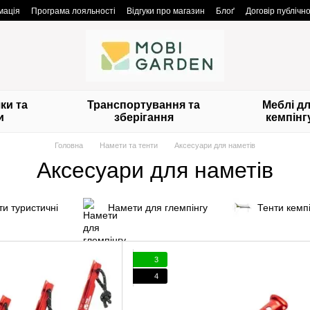
мація
Програма лояльності
Відгуки про магазин
Блоґ
Договір публічн
ки та
Транспортування та
Меблі д
и
зберігання
кемпінг
Головна
Намети та тенти
Аксесуари для наметів
Аксесуари для наметів
и туристичні
Намети для глемпінгу
Тенти кемпі
3
4