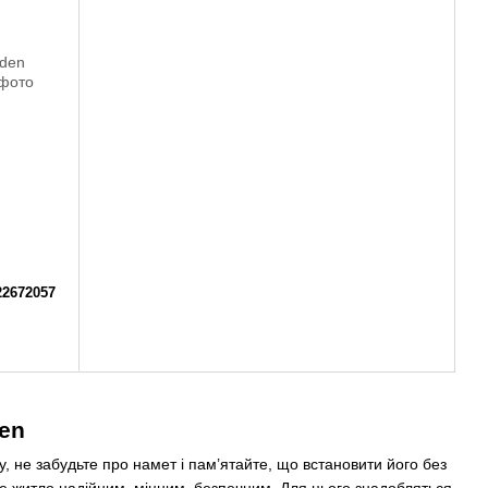
22672057
en
, не забудьте про намет і пам’ятайте, що встановити його без
е житло надійним, міцним, безпечним. Для цього знадобляться