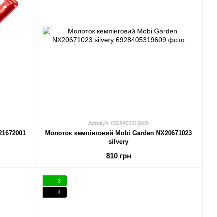
Артикул: 6928405319609
21672001
Молоток кемпінговий Mobi Garden NX20671023
silvery
810 грн
3
4