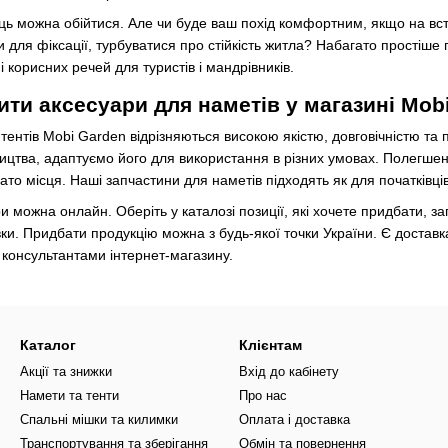
ць можна обійтися. Але чи буде ваш похід комфортним, якщо на вст
и для фіксації, турбуватися про стійкість житла? Набагато простіше
 і корисних речей для туристів і мандрівників.
ити аксесуари для наметів у магазині Mob
 тентів Mobi Garden відрізняються високою якістю, довговічністю т
ництва, адаптуємо його для використання в різних умовах. Полегше
то місця. Наші запчастини для наметів підходять як для початківців,
и можна онлайн. Оберіть у каталозі позиції, які хочете придбати,
ки. Придбати продукцію можна з будь-якої точки України. Є доставка
з консультантами інтернет-магазину.
Каталог
Клієнтам
Акції та знижки
Вхід до кабінету
Намети та тенти
Про нас
Спальні мішки та килимки
Оплата і доставка
Транспортування та зберігання
Обмін та повернення