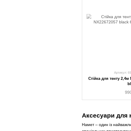
Артикул: 6
Стійка для тенту 2,4м
b
99
Аксесуари для 
Намет – один із найважли
спеціальних пристосуван