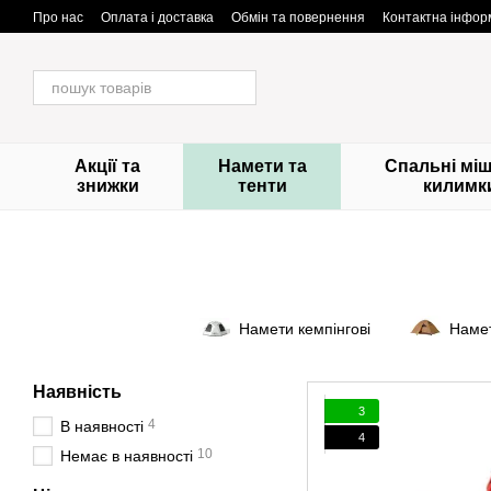
Перейти до основного контенту
Про нас
Оплата і доставка
Обмін та повернення
Контактна інфор
Акції та
Намети та
Спальні міш
знижки
тенти
килимк
Намети кемпінгові
Намет
Наявність
3
4
В наявності
4
10
Немає в наявності