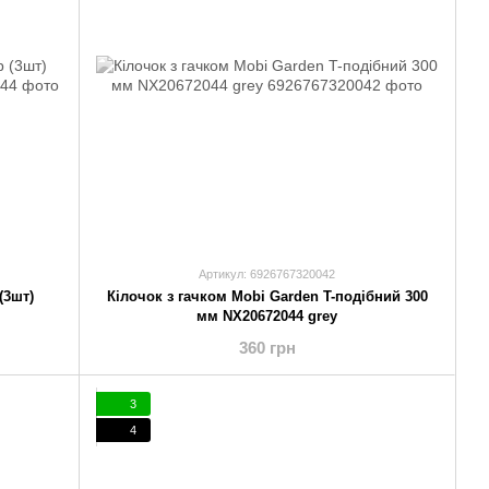
Артикул: 6926767320042
(3шт)
Кілочок з гачком Mobi Garden T-подібний 300
мм NX20672044 grey
360 грн
3
4