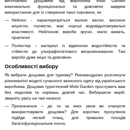
виготовлені. Дощовики від виробника Mobi Garden
максимально функціональні та довговічні завдяки
використанню для їх створення такої сировини, як:
Нейлон - характеризується малою вагою, високою
міцністю, гнучкістю, має хороші водовідштовхувальні
властивості. Нейлонові вироби зручні, мало важать,
практичні.
Поліестер – матеріал із відмінною водостійкістю та
стійкістю до ультрафіолетового випромінювання. Такі
вироби дуже міцні та довговічні.
Особливості вибору
Як вибрати дощовик для туризму? Рекомендуємо розглянути
різноманітні моделі сучасного захисного одягу від українського
виробника. Дощовик туристичний Mobi Garden прослужить вам
без недоліків та нарікань довгий час. Вибираючи виріб,
зверніть увагу на такі нюанси:
Призначення – де та за яких умов ви плануєте
використовувати дощовик? Для коротких прогулянок
підійде легкий плащ, для тривалих походів
багатофункціональне пончо.