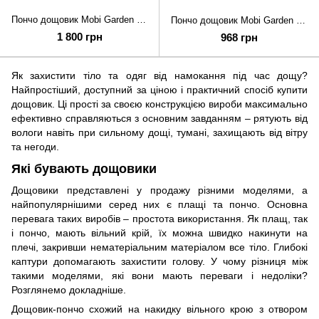
Пончо дощовик Mobi Garden 20D Nylon Ultralight NX23667004 green
Пончо дощовик Mobi Garden 210T polyester NX23667003 lime green
1 800 грн
968 грн
Як захистити тіло та одяг від намокання під час дощу?
Найпростіший, доступний за ціною і практичний спосіб купити
дощовик. Ці прості за своєю конструкцією вироби максимально
ефективно справляються з основним завданням – рятують від
вологи навіть при сильному дощі, тумані, захищають від вітру
та негоди.
Які бувають дощовики
Дощовики представлені у продажу різними моделями, а
найпопулярнішими серед них є плащі та пончо. Основна
перевага таких виробів – простота використання. Як плащ, так
і пончо, мають вільний крій, їх можна швидко накинути на
плечі, закривши нематеріальним матеріалом все тіло. Глибокі
каптури допомагають захистити голову. У чому різниця між
такими моделями, які вони мають переваги і недоліки?
Розглянемо докладніше.
Дощовик-пончо схожий на накидку вільного крою з отвором