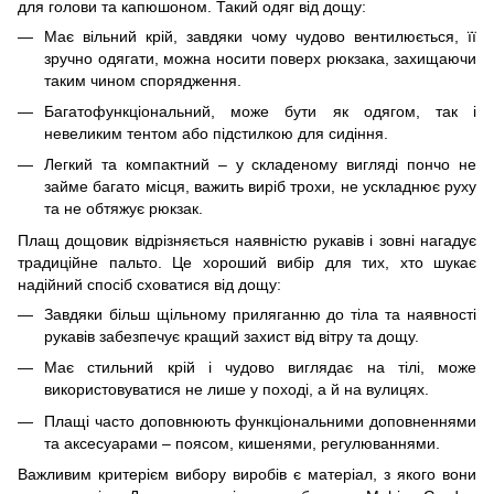
для голови та капюшоном. Такий одяг від дощу:
Має вільний крій, завдяки чому чудово вентилюється, її
зручно одягати, можна носити поверх рюкзака, захищаючи
таким чином спорядження.
Багатофункціональний, може бути як одягом, так і
невеликим тентом або підстилкою для сидіння.
Легкий та компактний – у складеному вигляді пончо не
займе багато місця, важить виріб трохи, не ускладнює руху
та не обтяжує рюкзак.
Плащ дощовик відрізняється наявністю рукавів і зовні нагадує
традиційне пальто. Це хороший вибір для тих, хто шукає
надійний спосіб сховатися від дощу:
Завдяки більш щільному приляганню до тіла та наявності
рукавів забезпечує кращий захист від вітру та дощу.
Має стильний крій і чудово виглядає на тілі, може
використовуватися не лише у поході, а й на вулицях.
Плащі часто доповнюють функціональними доповненнями
та аксесуарами – поясом, кишенями, регулюваннями.
Важливим критерієм вибору виробів є матеріал, з якого вони