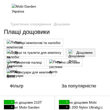
Туристичне спорядження
Дощовики
Плащі дощовики
Ліхтарі кемпінгові та налобні
Душі та туалети для кемпінгу
Дощовики
Трекінгові палиці
Питні системи
Аксесуари для кемпінгу
Фільтр
За популярністю
3
3
4
4