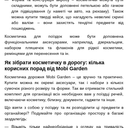
складними, можуть бути доповнені петелькою або гачком
для підвішування (у наметі чи авто, на рюкзаку). Також
можна купити тверді кейси, що нагадують невеликі скрині
або валізи – вони захистять тендітні предмети від
пошкоджень.
Косметичка для поїздок може бути доповнена
функціональними аксесуарами, наприклад, дзеркальцем,
набором пляшечок та флаконів для рідкої косметики,
ремінцями для перенесення та ін.
Як зібрати косметичку в дорогу: кілька
корисних порад від Mobi Garden
Косметичка дорожня Mobi Garden – це зручно та практично.
Купити можна як окремі аксесуари, так і набори з кількох
сумочок різного розміру та форми. Так ви отримаєте стильний
комплект для організації всіх необхідних вам у поїздці речей,
включаючи косметику, білизну, документи, гаджети та інше.
Що взяти з собою у поїздку та як розподілити ці предмети в
органайзері? Подумайте про організацію простору в багажі
заздалегідь:
Візьміть тільки найнеобхідніше з огляду на тривалість