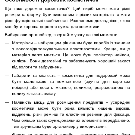
Що таке дорожня косметичка? Цей виріб може мати різні
розміри та форму, бути виконаним із різних матеріалів та мати
різні функціональні особливості. Розглянемо докладніше, якою
має бути хороша дорожня сумка для косметики.
Вибираючи органайзер, звертайте увагу на такі моменти:
Матеріали – найкращим рішенням буде виробів із тканини
з вологовідштовхувальними властивостями. Краще, якщо
матеріал легко миється. Це може бути поліестер нейлон,
силікон. Вони довговічні та забезпечують хороший захист
від вологи та забруднень.
Габарити та місткість – косметичка для подорожей може
бути маленькою та компактною (зручно для коротких
поїздок) або досить місткою, великою, розрахованою на
велику кількість вмісту.
Наявність місць для розміщення предметів – усередині
косметички може бути різна кількість кишень відсіків,
відділень, різні ремінці та еластичні резинки для фіксації.
Чим більше таких функціональних елементів передбачено,
тим зручнішим буде органайзер у використанні.
Форма та конструкція виробу – косметички можуть бути