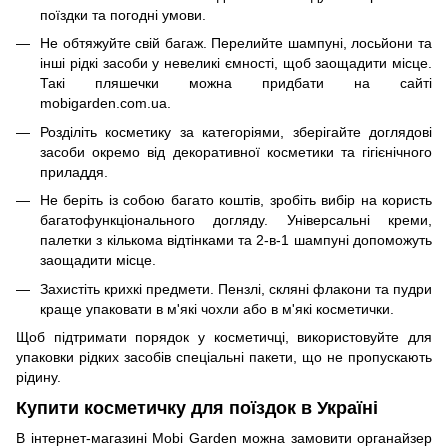
поїздки та погодні умови.
Не обтяжуйте свій багаж. Перелийте шампуні, лосьйони та
інші рідкі засоби у невеликі ємності, щоб заощадити місце.
Такі пляшечки можна придбати на сайті
mobigarden.com.ua.
Розділіть косметику за категоріями, зберігайте доглядові
засоби окремо від декоративної косметики та гігієнічного
приладдя.
Не беріть із собою багато коштів, зробіть вибір на користь
багатофункціонального догляду. Універсальні креми,
палетки з кількома відтінками та 2-в-1 шампуні допоможуть
заощадити місце.
Захистіть крихкі предмети. Пензлі, скляні флакони та пудри
краще упаковати в м'які чохли або в м'які косметички.
Щоб підтримати порядок у косметичці, використовуйте для
упаковки рідких засобів спеціальні пакети, що не пропускають
рідину.
Купити косметичку для поїздок в Україні
В інтернет-магазині Mobi Garden можна замовити органайзер