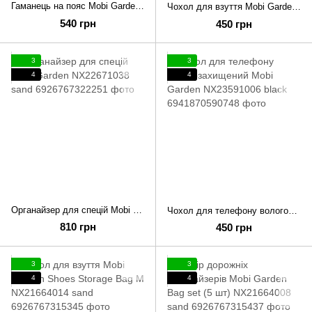
Гаманець на пояс Mobi Garden ID bag NX21664020 khaki
Чохол для взуття Mobi Garden Shoes storage bag M NX21664014 black
540 грн
450 грн
3
3
4
4
Органайзер для спецій Mobi Garden NX22671038 sand
Чохол для телефону вологозахищений Mobi Garden NX23591006 black
810 грн
450 грн
3
3
4
4