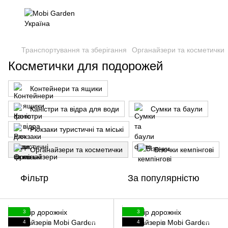
Транспортування та зберігання
Органайзери та косметички
Косметички для подорожей
Контейнери та ящики
Каністри та відра для води
Сумки та баули
Рюкзаки туристичні та міські
Органайзери та косметички
Візочки кемпінгові
Фільтр
За популярністю
3
3
4
4