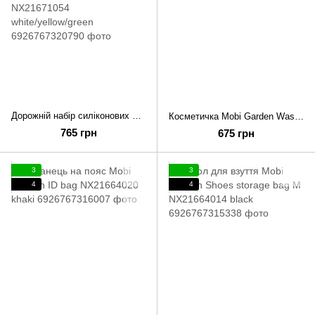
Дорожній набір силіконових пляшок Mobi Garden 89мл*2+60мл*1 NX21671054 white/yellow/green
Косметичка Mobi Garden Wash bag NX21664004 black
765 грн
675 грн
3
3
4
4