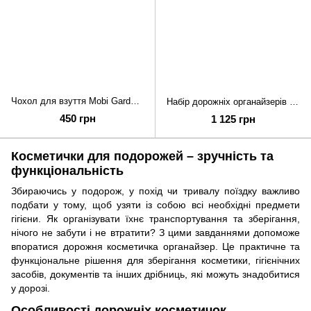
Чохол для взуття Mobi Garden Shoes Storage Bag M NX21664014 sand
Набір дорожніх органайзерів Mobi Garden Bag set (5 шт) NX21664008 sand
450 грн
1 125 грн
Косметички для подорожей – зручність та
функціональність
Збираючись у подорож, у похід чи тривалу поїздку важливо
подбати у тому, щоб узяти із собою всі необхідні предмети
гігієни. Як організувати їхнє транспортування та зберігання,
нічого не забути і не втратити? З цими завданнями допоможе
впоратися дорожня косметичка органайзер. Це практичне та
функціональне рішення для зберігання косметики, гігієнічних
засобів, документів та інших дрібниць, які можуть знадобитися
у дорозі.
Особливості дорожніх косметичок