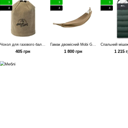
3
3
3
4
4
4
Чохол для газового балона Mobi Garden Gas сover 450г NX21671046 khaki
Гамак двомісний Mobi Garden Dream NX23681007 khaki
405 грн
1 800 грн
1 215 