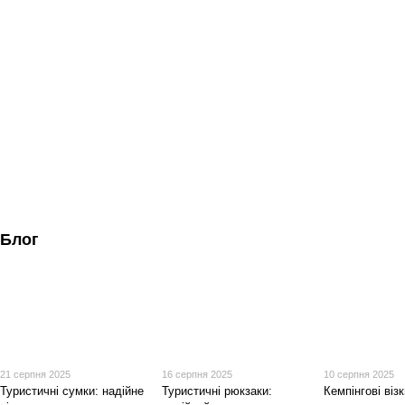
Блог
21 серпня 2025
16 серпня 2025
10 серпня 2025
Туристичні сумки: надійне
Туристичні рюкзаки:
Кемпінгові візк