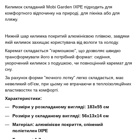
Килимок складаний Mobi Garden IXPE підходить для
комфортного відпочинку на природі, для пікніка або для
пляжу.
Нижній шар килимка покритий алюмінієвою плівкою, завдяки
якій килимок захищає користувача від вологи та холоду.
Каремат складається "гармошкою", що дозволяє швидко
трансформувати його в потрібний формат: сидіння,
укорочений килимок з подушкою, чи повноцінний каремат для
сну.
За рахунок форми "яєчного лотку" легко складається, має
невеликий об'єм, при цьому не втрачаючи в теплоізоляційних
властивостях та комфорті.
Характеристики:
Розміри у розкладаному вигляді: 183х55 см
Розміри у складаному вигляді: 56х13х14 см
Матеріал: алюмінієве покриття, спінений
поліетилен IXPE