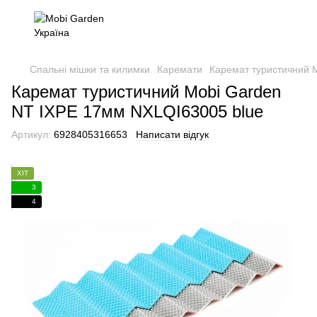
Спальні мішки та килимки
Каремати
Каремат туристичний 
Каремат туристичний Mobi Garden
NT IXPE 17мм NXLQI63005 blue
Артикул:
6928405316653
Написати відгук
ХІТ
3
4