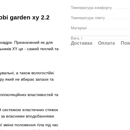
Температура комфорту
i garden xy 2.2
Температура ліміту
Матеріал
Вага, г
овдри. Призначений як для
Доставка
Оплата
Пов
льників XY це - самий теплий та
альні, а також вологостійкі
ру який не вбирає запахи та
лоізоляційних властивостей та
й системою еластичних стяжок
о за власними вподобаннями.
 зміни положення тіла під час