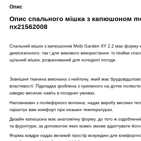
Опис
Опис спального мішка з капюшоном mob
nx21562008
Спальний мішок з капюшоном Mobi Garden XY 2.2 має форму к
демісезонного, так і для зимового використання. Із лінійки спа
щільний мішок, розрахований для холодної погоди.
Зовнішня тканина виконана з нейлону, який має брудовідштовхув
властивості. Підкладка зроблена з приємного на дотик поліесте
швидко висихає навіть в похідних умовах.
Наповнювач з поліефірного волокна, надає виробу високих теп
гарантує вам комфорт при низьких температурах.
Дизайн капюшона має анатомічну форму, до того ж оздоблени
та фурнітури, за допомогою яких кожен зможе адаптувати йог
Форма ковдри надає великий простір всередині для комфортної