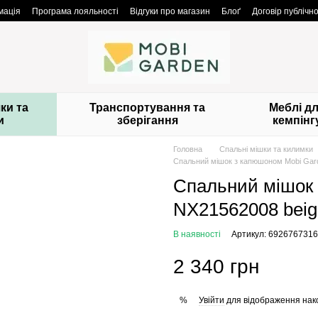
мація
Програма лояльності
Відгуки про магазин
Блоґ
Договір публічн
ки та
Транспортування та
Меблі д
и
зберігання
кемпінг
Головна
Спальні мішки та килимки
Спальний мішок з капюшоном Mobi Gard
Спальний мішок 
NX21562008 beig
В наявності
Артикул: 692676731
2 340 грн
Увійти
для відображення нак
%