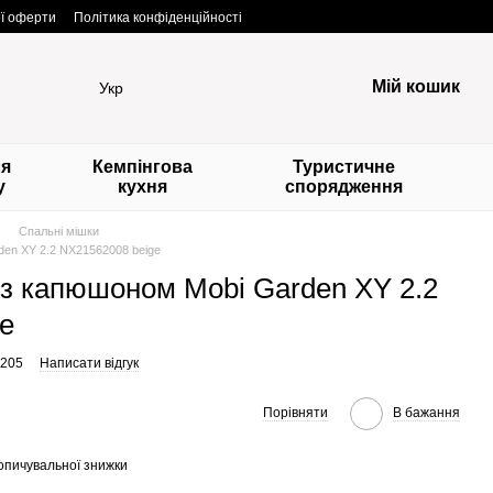
ої оферти
Політика конфіденційності
Мій кошик
Укр
ля
Кемпінгова
Туристичне
у
кухня
спорядження
Спальні мішки
en XY 2.2 NX21562008 beige
з капюшоном Mobi Garden XY 2.2
e
6205
Написати відгук
Порівняти
В бажання
опичувальної знижки