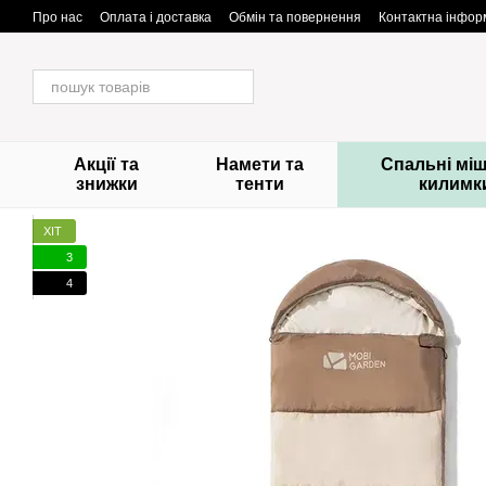
Перейти до основного контенту
Про нас
Оплата і доставка
Обмін та повернення
Контактна інфор
Акції та
Намети та
Спальні міш
знижки
тенти
килимк
ХІТ
3
4