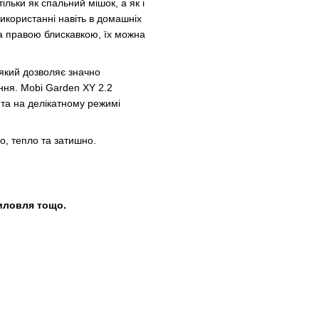
льки як спальний мішок, а як і
икористанні навіть в домашніх
та правою блискавкою, їх можна
 який дозволяє значно
ння. Mobi Garden XY 2.2
та на делікатному режимі
, тепло та затишно.
биловля тощо.