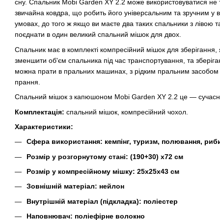
сну. Спальник Mobi Garden XY 2.2 може використовуватися не ті
звичайна ковдра, що робить його універсальним та зручним у в
умовах, до того ж якщо ви маєте два таких спальники з лівою 
поєднати в один великий спальний мішок для двох.
Спальник має в комплекті компресійний мішок для зберігання,
зменшити об'єм спальника під час транспортування, та зберіга
можна прати в пральних машинах, з рідким пральним засобом 
прання.
Спальний мішок з капюшоном Mobi Garden XY 2.2 це — сучасно
Комплектація:
спальний мішок, компресійний чохол.
Характеристики:
Сфера використання: кемпінг, туризм, полювання, ри
Розмір у розгорнутому стані: (190+30) х72 см
Розмір у компресійному мішку: 25х25х43 см
Зовнішній матеріал: нейлон
Внутрішній матеріал (підкладка): поліестер
Наповнювач: поліефірне волокно