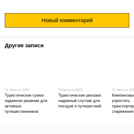
Новый комментарий
Другие записи
21 августа 2025
16 августа 2025
10 августа 20
Туристические сумки:
Туристические рюкзаки:
Кемпинговы
надежное решение для
надежный спутник для
упростить
активных
походов и путешествий
транспорти
путешественников
снаряжения