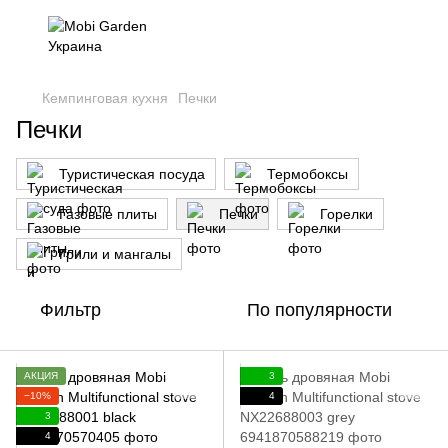
Кемпинговая кухня
Печки
Печки
Туристическая посуда
Термобоксы
Газовые плиты
Печки
Горелки
Грили и мангалы
Фильтр
По популярности
АКЦИЯ
3
−10%
4
3
4