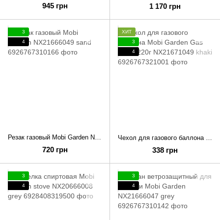
945 грн
1 170 грн
3
ХИТ
4
3
4
Резак газовый Mobi Garden NX21666049 sand
Чехол для газового баллона Mobi Garden Gas соver 220г NX21671049 khaki
720 грн
338 грн
3
3
4
4