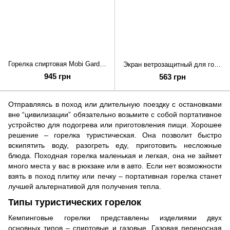
Горелка спиртовая Mobi Garden stove NX20666008 grey
Экран ветрозащитный для горелки Mobi Garden NX21666047 grey
945 грн
563 грн
Отправляясь в поход или длительную поездку с остановками
вне “цивилизации” обязательно возьмите с собой портативное
устройство для подогрева или приготовления пищи. Хорошее
решение – горелка туристическая. Она позволит быстро
вскипятить воду, разогреть еду, приготовить несложные
блюда. Походная горелка маленькая и легкая, она не займет
много места у вас в рюкзаке или в авто. Если нет возможности
взять в поход плитку или печку – портативная горелка станет
лучшей альтернативой для получения тепла.
Типы туристических горелок
Кемпинговые горелки представлены изделиями двух
основных типов – спиртовые и газовые. Газовая переносная