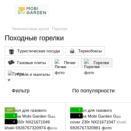
Кемпинговая кухня
Горелки
Походные горелки
Туристическая посуда
Термобоксы
Газовые плиты
Печки
Горелки
Грили и мангалы
Фильтр
По популярности
ХИТ
3
3
4
4