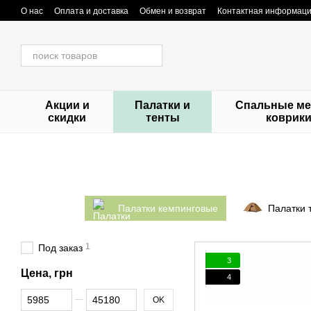
Перейти к основному контенту
О нас
Оплата и доставка
Обмен и возврат
Контактная информац
Акции и
Палатки и
Спальные ме
скидки
тенты
коврик
Палатки кемпинговые
Палатки 
1
Под заказ
3
Цена, грн
4
От Цена, грн
До Цена, грн
OK