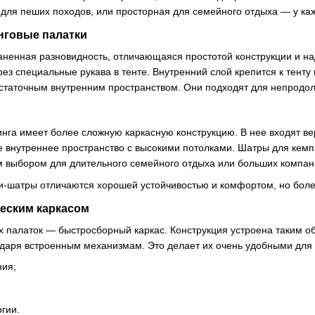
 для пеших походов, или просторная для семейного отдыха — у ка
нговые палатки
ненная разновидность, отличающаяся простотой конструкции и наде
ез специальные рукава в тенте. Внутренний слой крепится к тенту
остаточным внутренним пространством. Они подходят для непродол
нга имеет более сложную каркасную конструкцию. В нее входят ве
 внутреннее пространство с высокими потолками. Шатры для кемпи
м выбором для длительного семейного отдыха или больших компан
ки-шатры отличаются хорошей устойчивостью и комфортом, но бол
ческим каркасом
х палаток — быстросборный каркас. Конструкция устроена таким о
даря встроенным механизмам. Это делает их очень удобными для т
ния;
гии.