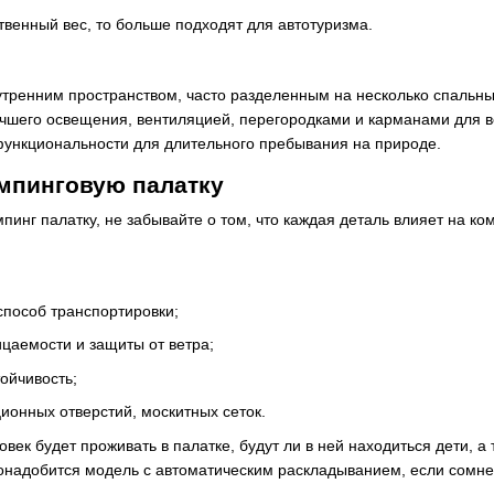
твенный вес, то больше подходят для автотуризма.
тренним пространством, часто разделенным на несколько спальн
чшего освещения, вентиляцией, перегородками и карманами для ве
функциональности для длительного пребывания на природе.
мпинговую палатку
мпинг палатку, не забывайте о том, что каждая деталь влияет на к
способ транспортировки;
цаемости и защиты от ветра;
тойчивость;
ионных отверстий, москитных сеток.
овек будет проживать в палатке, будут ли в ней находиться дети, 
онадобится модель с автоматическим раскладыванием, если сомне