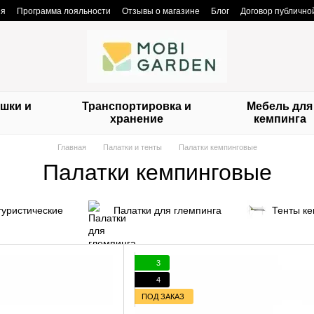
ия
Программа лояльности
Отзывы о магазине
Блог
Договор публичн
шки и
Транспортировка и
Мебель для
и
хранение
кемпинга
Главная
Палатки и тенты
Палатки кемпинговые
Палатки кемпинговые
туристические
Палатки для глемпинга
Тенты к
3
4
ПОД ЗАКАЗ