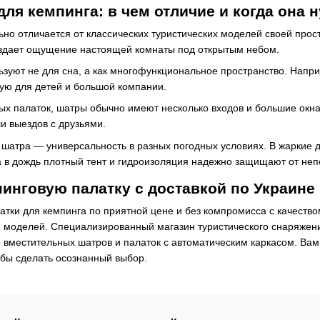
для кемпинга: в чем отличие и когда она 
но отличается от классических туристических моделей своей прос
оздает ощущение настоящей комнаты под открытым небом.
зуют не для сна, а как многофункциональное пространство. Напри
ую для детей и большой компании.
ых палаток, шатры обычно имеют несколько входов и большие окн
и выездов с друзьями.
атра — универсальность в разных погодных условиях. В жаркие д
 в дождь плотный тент и гидроизоляция надежно защищают от неп
пинговую палатку с доставкой по Украине
алатки для кемпинга по приятной цене и без компромисса с качест
 моделей. Специализированный магазин туристического снаряжени
 вместительных шатров и палаток с автоматическим каркасом. Ва
обы сделать осознанный выбор.