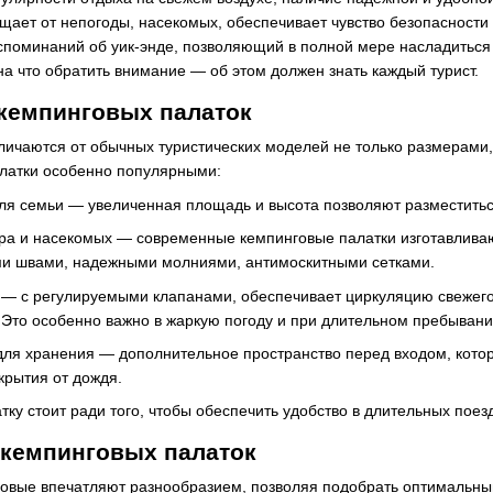
ет от непогоды, насекомых, обеспечивает чувство безопасности 
споминаний об уик-энде, позволяющий в полной мере насладиться 
на что обратить внимание — об этом должен знать каждый турист.
кемпинговых палаток
личаются от обычных туристических моделей не только размерами
алатки особенно популярными:
для семьи — увеличенная площадь и высота позволяют разместитьс
тра и насекомых — современные кемпинговые палатки изготавливаю
и швами, надежными молниями, антимоскитными сетками.
— с регулируемыми клапанами, обеспечивает циркуляцию свежего 
 Это особенно важно в жаркую погоду и при длительном пребывани
для хранения — дополнительное пространство перед входом, котор
крытия от дождя.
тку стоит ради того, чтобы обеспечить удобство в длительных поез
 кемпинговых палаток
говые впечатляют разнообразием, позволяя подобрать оптимальный