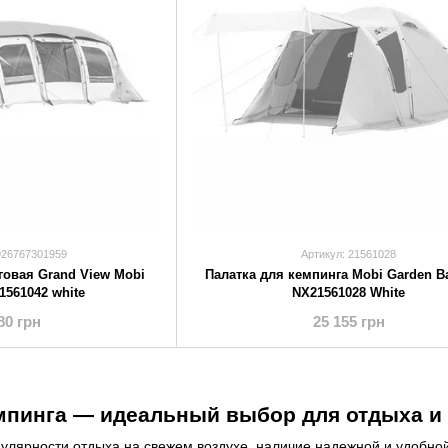
926767301959
Артикул: 21561028
говая Grand View Mobi
Палатка для кемпинга Mobi Garden B
1561042 white
NX21561028 White
80 грн
25 155 грн
мпинга — идеальный выбор для отдыха и
улярности отдыха на свежем воздухе, наличие надежной и удобной