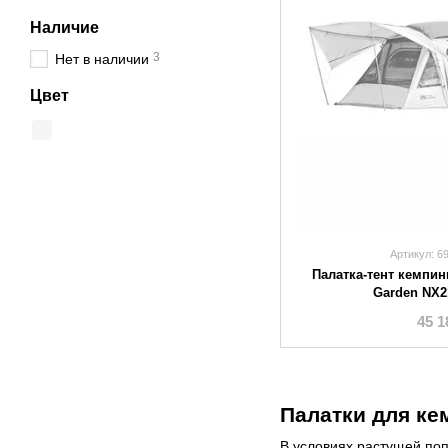
Наличие
3
Нет в наличии
Цвет
Артикул: 6
Палатка-тент кемпин
Garden NX2
45 1
Палатки для ке
В условиях растущей поп