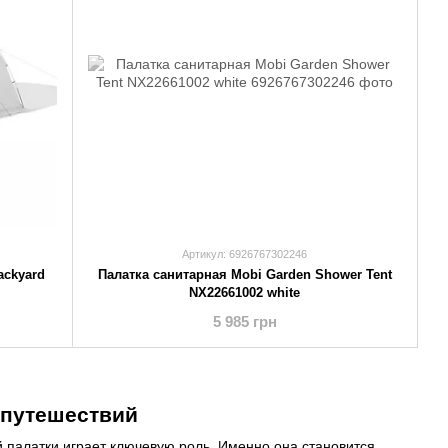
Артикул: 6926767302246
ackyard
Палатка санитарная Mobi Garden Shower Tent
NX22661002 white
5 985 грн
 путешествий
 палатки играет ключевую роль. Именно она становится