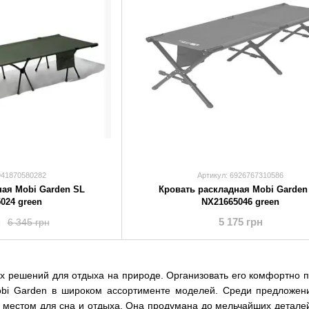
941870580282
Артикул: 6926767310586
ная Mobi Garden SL
Кровать раскладная Mobi Garden
024 green
NX21665046 green
н
5 175 грн
6 345 грн
их решений для отдыха на природе. Организовать его комфортно п
obi Garden в широком ассортименте моделей. Среди предложени
 местом для сна и отдыха. Она продумана до мельчайших деталей