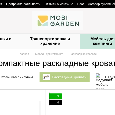
ия
Программа лояльности
Отзывы о магазине
Блог
Договор публичн
шки и
Транспортировка и
Мебель для
и
хранение
кемпинга
Главная
Мебель для кемпинга
Раскладные кровати
омпактные раскладные кроват
Столы кемпинговые
Раскладные кровати
Надув
3
4