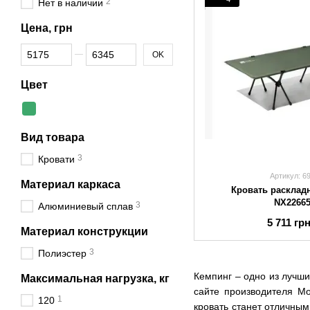
2
Нет в наличии
Цена, грн
От Цена, грн
До Цена, грн
OK
Цвет
Вид товара
3
Кровати
Артикул: 6
Материал каркаса
Кровать расклад
NX22665
3
Алюминиевый сплав
5 711 гр
Материал конструкции
3
Полиэстер
Кемпинг – одно из лучш
Максимальная нагрузка, кг
сайте производителя M
1
120
кровать станет отличным