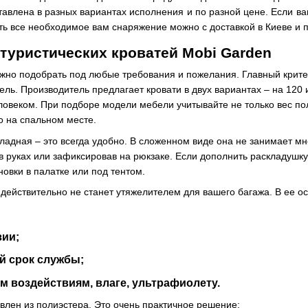
тавлена в разных вариантах исполнения и по разной цене. Если в
ить все необходимое вам снаряжение можно с доставкой в Киеве и 
туристических кроватей Mobi Garden
жно подобрать под любые требования и пожелания. Главный крите
ль. Производитель предлагает кровати в двух вариантах – на 120 и
овеком. При подборе модели мебели учитывайте не только вес пол
о на спальном месте.
кладная – это всегда удобно. В сложенном виде она не занимает мн
в руках или зафиксировав на рюкзаке. Если дополнить раскладушк
новки в палатке или под тентом.
действительно не станет утяжелителем для вашего багажа. В ее о
зии;
й срок службы;
м воздействиям, влаге, ультрафиолету.
овлен из полиэстера. Это очень практичное решение: