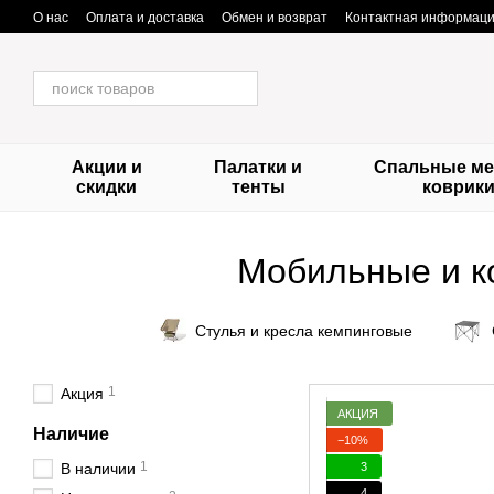
Перейти к основному контенту
О нас
Оплата и доставка
Обмен и возврат
Контактная информац
Акции и
Палатки и
Спальные ме
скидки
тенты
коврик
Мобильные и к
Стулья и кресла кемпинговые
1
Акция
АКЦИЯ
Наличие
−10%
1
3
В наличии
4