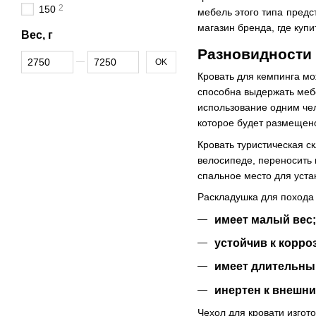
2
150
мебель этого типа предс
магазин бренда, где куп
Вес, г
Разновидности 
От Вес, г
До Вес, г
OK
Кровать для кемпинга мо
способна выдержать мебе
использование одним чел
которое будет размещен
Кровать туристическая с
велосипеде, переносить 
спальное место для уста
Раскладушка для похода 
имеет малый вес;
устойчив к корро
имеет длительны
инертен к внешни
Чехол для кровати изгот