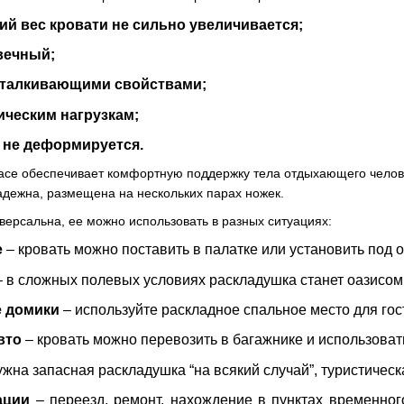
ий вес кровати не сильно увеличивается;
вечный;
тталкивающими свойствами;
ическим нагрузкам;
, не деформируется.
асе обеспечивает комфортную поддержку тела отдыхающего челове
надежна, размещена на нескольких парах ножек.
версальна, ее можно использовать в разных ситуациях:
е
– кровать можно поставить в палатке или установить под
 в сложных полевых условиях раскладушка станет оазисом 
е домики
– используйте раскладное спальное место для гос
вто
– кровать можно перевозить в багажнике и использовать
ужна запасная раскладушка “на всякий случай”, туристичес
ации
– переезд, ремонт, нахождение в пунктах временног