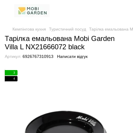
Кемпінгова кухня
Туристичний посуд
Тарілка емальована Mo
Тарілка емальована Mobi Garden
Villa L NX21666072 black
Артикул:
6926767310913
Написати відгук
3
4