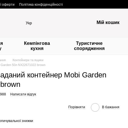
ої оферти
Політика конфіденційності
Мій кошик
Укр
ля
Кемпінгова
Туристичне
у
кухня
спорядження
ання
Контейнери та ящики
i Garden 50л NX22671022 brown
ладаний контейнер Mobi Garden
 brown
1988
Написати відгук
Порівняти
В бажання
опичувальної знижки