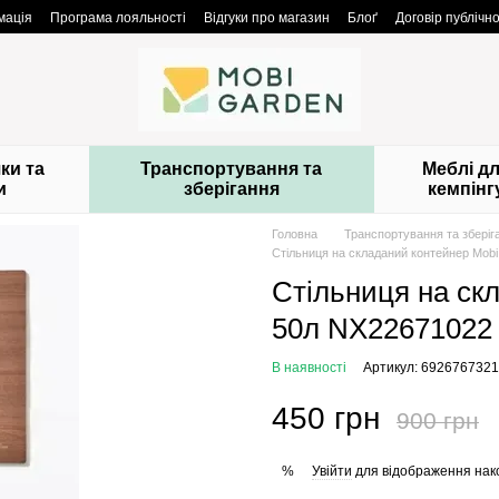
мація
Програма лояльності
Відгуки про магазин
Блоґ
Договір публічн
ки та
Транспортування та
Меблі д
и
зберігання
кемпінг
Головна
Транспортування та зберіг
Стільниця на складаний контейнер Mob
Стільниця на ск
50л NX22671022
В наявності
Артикул: 692676732
450 грн
900 грн
Увійти
для відображення нак
%