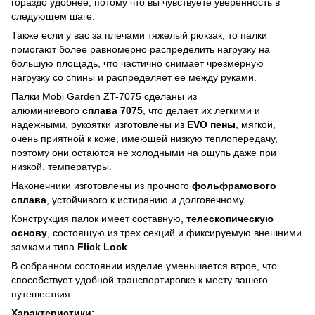
гораздо удобнее, потому что вы чувствуете уверенность в
следующем шаге.
Также если у вас за плечами тяжелый рюкзак, то палки
помогают более равномерно распределить нагрузку на
большую площадь, что частично снимает чрезмерную
нагрузку со спины и распределяет ее между руками.
Палки Mobi Garden ZT-7075 сделаны из
алюминиевого
сплава 7075
, что делает их легкими и
надежными, рукоятки изготовлены из
EVO пены
, мягкой,
очень приятной к коже, имеющей низкую теплопередачу,
поэтому они остаются не холодными на ощупь даже при
низкой. температуры.
Наконечники изготовлены из прочного
фольфрамового
сплава
, устойчивого к истиранию и долговечному.
Конструкция палок имеет составную,
телескопическую
основу
, состоящую из трех секций и фиксируемую внешними
замками типа
Flick Lock
.
В собранном состоянии изделие уменьшается втрое, что
способствует удобной транспортировке к месту вашего
путешествия.
Характеристики: