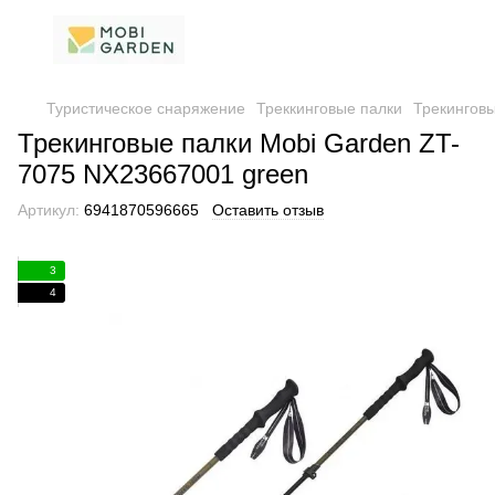
Туристическое снаряжение
Треккинговые палки
Трекинговы
Трекинговые палки Mobi Garden ZT-
7075 NX23667001 green
Артикул:
6941870596665
Оставить отзыв
3
4