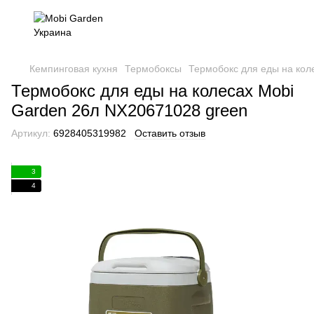
Кемпинговая кухня
Термобоксы
Термобокс для еды на кол
Термобокс для еды на колесах Mobi
Garden 26л NX20671028 green
Артикул:
6928405319982
Оставить отзыв
3
4