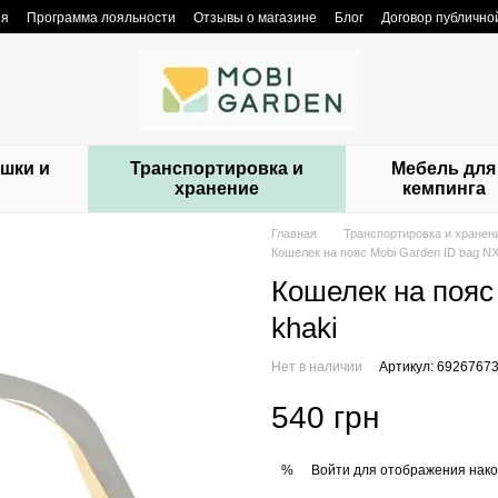
ия
Программа лояльности
Отзывы о магазине
Блог
Договор публичн
шки и
Транспортировка и
Мебель для
и
хранение
кемпинга
Главная
Транспортировка и хранен
Кошелек на пояс Mobi Garden ID bag N
Кошелек на пояс
khaki
Нет в наличии
Артикул: 6926767
540 грн
Войти
для отображения нако
%