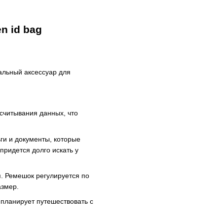
n id bag
альный аксессуар для
считывания данных, что
ги и документы, которые
 придется долго искать у
. Ремешок регулируется по
азмер.
 планирует путешествовать с