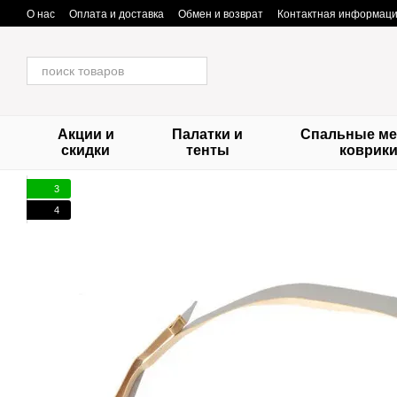
Перейти к основному контенту
О нас
Оплата и доставка
Обмен и возврат
Контактная информац
Акции и
Палатки и
Спальные ме
скидки
тенты
коврик
3
4