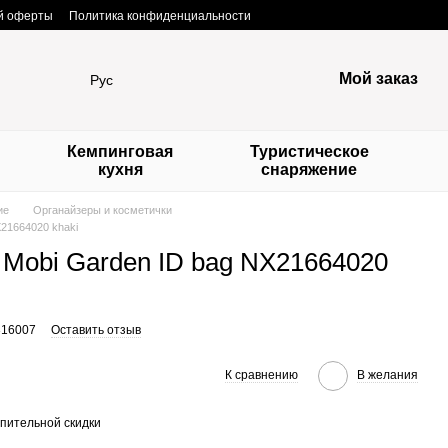
ой оферты
Политика конфиденциальности
Мой заказ
Рус
Кемпинговая
Туристическое
кухня
снаряжение
ие
Органайзеры и косметички
X21664020 khaki
 Mobi Garden ID bag NX21664020
316007
Оставить отзыв
К сравнению
В желания
пительной скидки