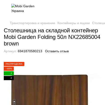
Транспортировка и хранение
Контейнеры и ящики
Столешн
Столешница на складной контейнер
Mobi Garden Folding 50л NX22685004
brown
Артикул:
6941870580213
Оставить отзыв
РАСПРОДАЖА
−49%
3
4