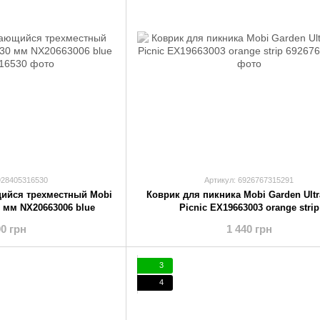
928405316530
Артикул: 6926767315291
ийся трехместный Mobi
Коврик для пикника Mobi Garden Ult
0 мм NX20663006 blue
Picnic EX19663003 orange strip
00 грн
1 440 грн
3
4