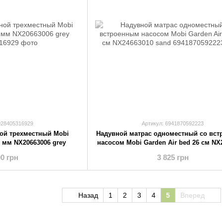
928405316929
Артикул: 6941870592223
ой трехместный Mobi
Надувной матрас одноместный со вс
0 мм NX20663006 grey
насосом Mobi Garden Air bed 26 см NX
sand
00 грн
3 825 грн
Назад
1
2
3
4
5
Вперед