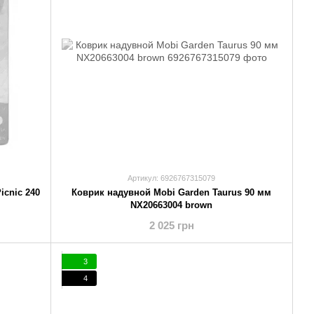
Артикул: 6926767315079
icnic 240
Коврик надувной Mobi Garden Taurus 90 мм
NX20663004 brown
2 025 грн
3
4