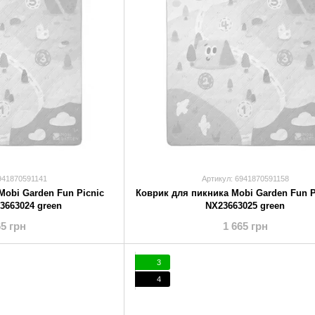
941870591141
Артикул: 6941870591158
Mobi Garden Fun Picnic
Коврик для пикника Mobi Garden Fun P
3663024 green
NX23663025 green
65 грн
1 665 грн
3
4