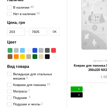
40
В наличии
52
Нет в наличии
Цена, грн
От Цена, грн
До Цена, грн
OK
Цвет
Артикул: 6
Коврик для пикника 
Вид товара
200х220 NX2
Вкладыши для спальных
1 6
3
мешков
10
Коврики для пикника
3
7
Матрасы
4
5
Подушки
1
Подушки и чехлы