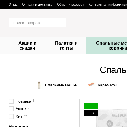
Перейти к основному контенту
О нас
Оплата и доставка
Обмен и возврат
Контактная информац
Акции и
Палатки и
Спальные ме
скидки
тенты
коврик
Спаль
Спальные мешки
Карематы
3
Новинка
3
2
Акция
4
25
Хит
Наличие