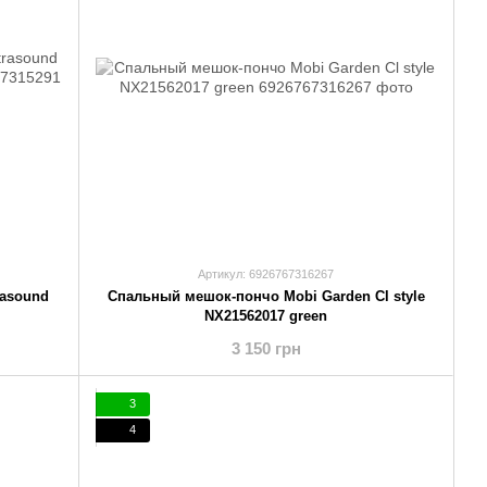
Артикул: 6926767316267
rasound
Спальный мешок-пончо Mobi Garden Cl style
NX21562017 green
3 150 грн
3
4