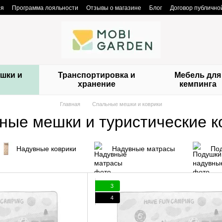
ия
Программа лояльности
Отзывы о магазине
Блог
Договор публичн
шки и
Транспортировка и
Мебель для
и
хранение
кемпинга
Главная
Спальные мешки и коврики
ные мешки и туристические к
Надувные коврики
Надувные матрасы
По
3
4