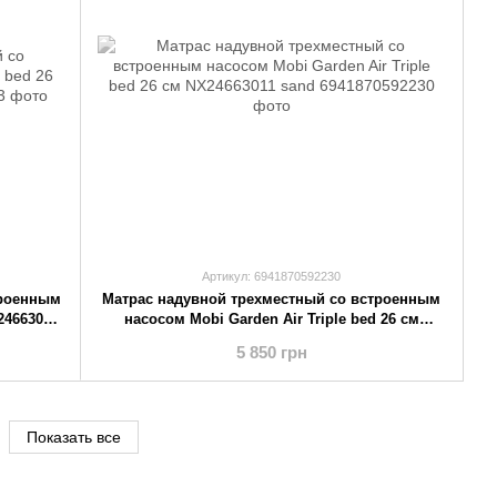
Артикул: 6941870592230
троенным
Матрас надувной трехместный со встроенным
24663010
насосом Mobi Garden Air Triple bed 26 см
NX24663011 sand
5 850 грн
Показать все