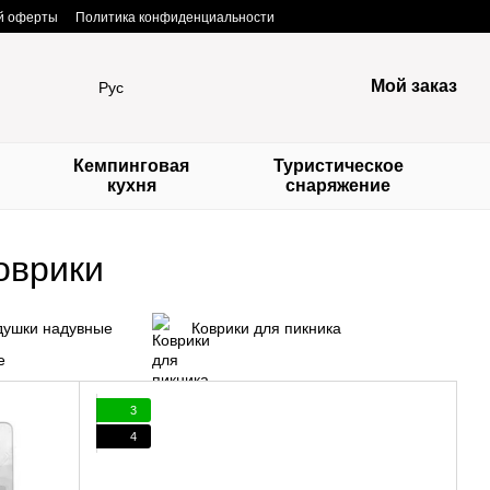
ой оферты
Политика конфиденциальности
Мой заказ
Рус
Кемпинговая
Туристическое
кухня
снаряжение
оврики
душки надувные
Коврики для пикника
3
4