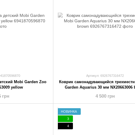
941870596870
Артикул: 6926767316472
етский Mobi Garden Zoo
Коврик самонадувающийся трехместн
63009 yellow
Garden Aquarius 30 мм NX20663006 
5 грн
4 500 грн
НОВИНКА
3
4