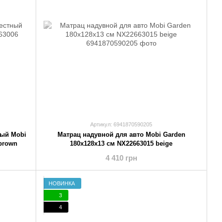
Артикул: 6941870590205
ый Mobi
Матрац надувной для авто Mobi Garden
brown
180x128x13 см NX22663015 beige
4 410 грн
НОВИНКА
3
4