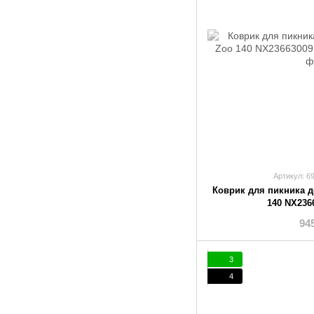
Артикул: 6
Коврик для пикника д
140 NX236
94
3
4