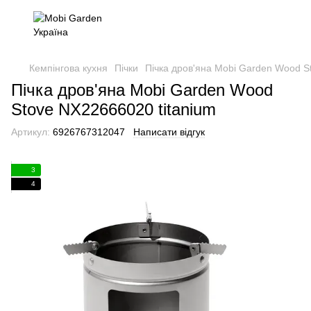
Кемпінгова кухня
Пічки
Пічка дров'яна Mobi Garden Wood S
Пічка дров'яна Mobi Garden Wood
Stove NX22666020 titanium
Артикул:
6926767312047
Написати відгук
3
4