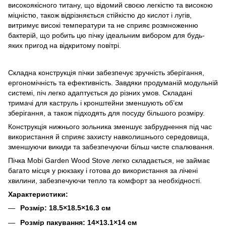
високоякісного титану, що відомий своєю легкістю та високою
міцністю, також відрізняється стійкістю до кислот і лугів,
витримує високі температури та не сприяє розмноженню
бактерій, що робить цю пічку ідеальним вибором для будь-
яких пригод на відкритому повітрі.
Складна конструкція пічки забезпечує зручність зберігання,
ергономічність та ефективність. Завдяки продуманій модульній
системі, піч легко адаптується до різних умов. Складані
тримачі для каструль і кронштейни зменшують об’єм
зберігання, а також підходять для посуду більшого розміру.
Конструкція нижнього зольника зменшує забруднення під час
використання й сприяє захисту навколишнього середовища,
зменшуючи викиди та забезпечуючи більш чисте спалювання.
Пічка Mobi Garden Wood Stove легко складається, не займає
багато місця у рюкзаку і готова до використання за лічені
хвилини, забезпечуючи тепло та комфорт за необхідності.
Характеристики:
Розмір: 18.5×18.5×16.3 см
Розмір пакування: 14×13.1×14 см