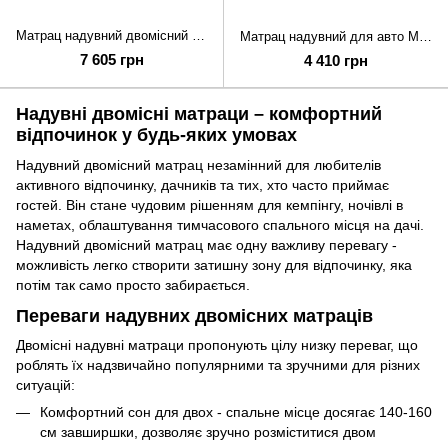
Матрац надувний двомісний з вбудованим насосом Mobi Garden Air Double Bed 35 см NX22663012 sand
Матрац надувний для авто Mobi Garden 180x128x13 см NX22663015 beige
7 605 грн
4 410 грн
Надувні двомісні матраци – комфортний
відпочинок у будь-яких умовах
Надувний двомісний матрац незамінний для любителів
активного відпочинку, дачників та тих, хто часто приймає
гостей. Він стане чудовим рішенням для кемпінгу, ночівлі в
наметах, облаштування тимчасового спального місця на дачі.
Надувний двомісний матрац має одну важливу перевагу -
можливість легко створити затишну зону для відпочинку, яка
потім так само просто забирається.
Переваги надувних двомісних матраців
Двомісні надувні матраци пропонують цілу низку переваг, що
роблять їх надзвичайно популярними та зручними для різних
ситуацій:
Комфортний сон для двох - спальне місце досягає 140-160
см завширшки, дозволяє зручно розміститися двом