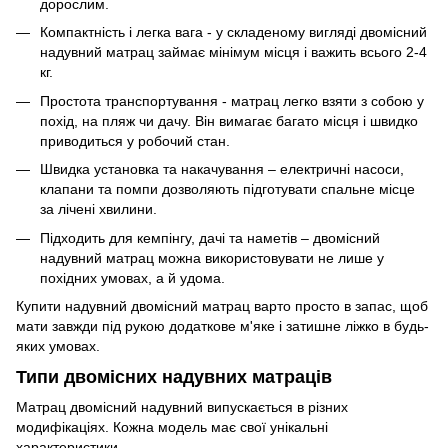
дорослим.
Компактність і легка вага - у складеному вигляді двомісний
надувний матрац займає мінімум місця і важить всього 2-4
кг.
Простота транспортування - матрац легко взяти з собою у
похід, на пляж чи дачу. Він вимагає багато місця і швидко
приводиться у робочий стан.
Швидка установка та накачування – електричні насоси,
клапани та помпи дозволяють підготувати спальне місце
за лічені хвилини.
Підходить для кемпінгу, дачі та наметів – двомісний
надувний матрац можна використовувати не лише у
похідних умовах, а й удома.
Купити надувний двомісний матрац варто просто в запас, щоб
мати завжди під рукою додаткове м'яке і затишне ліжко в будь-
яких умовах.
Типи двомісних надувних матраців
Матрац двомісний надувний випускається в різних
модифікаціях. Кожна модель має свої унікальні
характеристики.