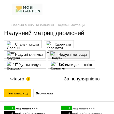
Спальні мішки та килимки
Надувні матраци
Надувний матрац двомісний
Спальні мішки
Каремати
Надувні килимки
Надувні матраци
Подушки надувні
Килимки для пікніка
Фільтр
За популярністю
1
Тип матрацу
Двомісний
3
3
4
4