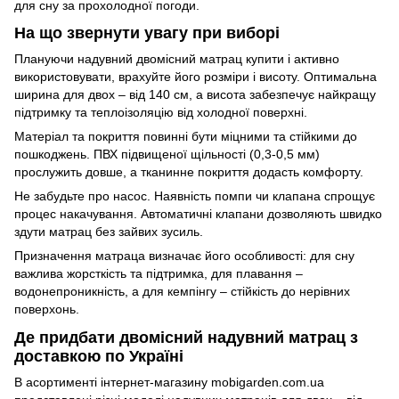
для сну за прохолодної погоди.
На що звернути увагу при виборі
Плануючи надувний двомісний матрац купити і активно
використовувати, врахуйте його розміри і висоту. Оптимальна
ширина для двох – від 140 см, а висота забезпечує найкращу
підтримку та теплоізоляцію від холодної поверхні.
Матеріал та покриття повинні бути міцними та стійкими до
пошкоджень. ПВХ підвищеної щільності (0,3-0,5 мм)
прослужить довше, а тканинне покриття додасть комфорту.
Не забудьте про насос. Наявність помпи чи клапана спрощує
процес накачування. Автоматичні клапани дозволяють швидко
здути матрац без зайвих зусиль.
Призначення матраца визначає його особливості: для сну
важлива жорсткість та підтримка, для плавання –
водонепроникність, а для кемпінгу – стійкість до нерівних
поверхонь.
Де придбати двомісний надувний матрац з
доставкою по Україні
В асортименті інтернет-магазину mobigarden.com.ua