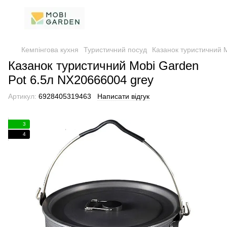
Кемпінгова кухня
Туристичний посуд
Казанок туристичний 
Казанок туристичний Mobi Garden
Pot 6.5л NX20666004 grey
Артикул:
6928405319463
Написати відгук
3
4