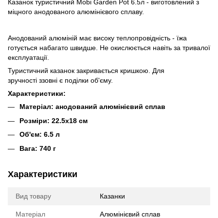
Казанок туристичний Mobi Garden Pot 6.5л - виготовлений з
міцного анодованого алюмінієвого сплаву.
Анодований алюміній має високу теплопровідність - їжа
готується набагато швидше. Не окислюється навіть за тривалої
експлуатації.
Туристичний казанок закривається кришкою. Для
зручності ззовні є поділки об'єму.
Характеристики:
Матеріал: анодований алюмінієвий сплав
Розміри: 22.5х18 см
Об'єм: 6.5 л
Вага: 740 г
Характеристики
Вид товару
Казанки
Матеріал
Алюмінієвий сплав